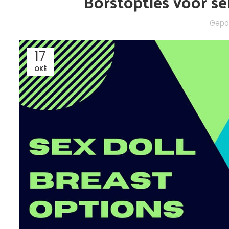
Borstopties voor se
Gepo
17
OKÉ