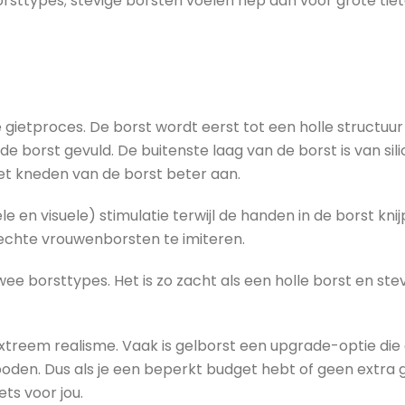
orsttypes; stevige borsten voelen nep aan voor grote ti
 gietproces. De borst wordt eerst tot een holle structu
de borst gevuld. De buitenste laag van de borst is van sil
het kneden van de borst beter aan.
 en visuele) stimulatie terwijl de handen in de borst knijp
 echte vrouwenborsten te imiteren.
 borsttypes. Het is zo zacht als een holle borst en stev
 extreem realisme. Vaak is gelborst een upgrade-optie die
den. Dus als je een beperkt budget hebt of geen extra g
ets voor jou.