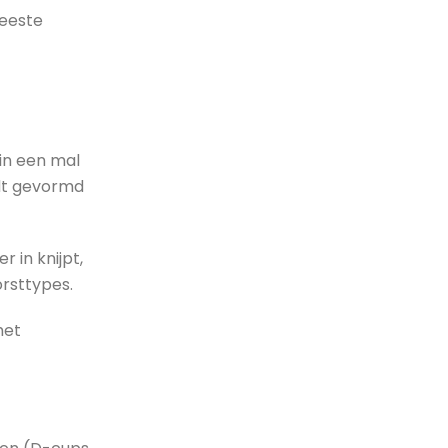
meeste
in een mal
rdt gevormd
 in knijpt,
orsttypes.
het