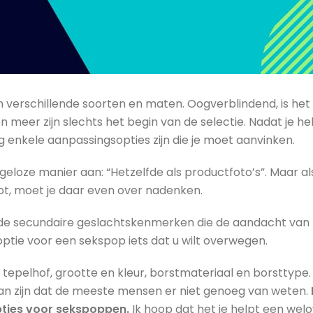
n verschillende soorten en maten. Oogverblindend, is het 
en meer zijn slechts het begin van de selectie. Nadat je h
 enkele aanpassingsopties zijn die je moet aanvinken.
eloze manier aan: “Hetzelfde als productfoto’s”. Maar als
bt, moet je daar even over nadenken.
van de secundaire geslachtskenmerken die de aandacht va
toptie voor een sekspop iets dat u wilt overwegen.
epelhof, grootte en kleur, borstmateriaal en borsttype
 kan zijn dat de meeste mensen er niet genoeg van weten.
pties voor sekspoppen.
Ik hoop dat het je helpt een we