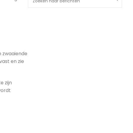
en zwaaiende
ast en zie
e zijn
wordt