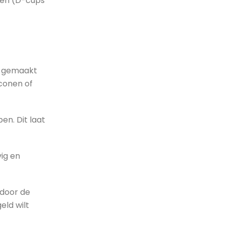
eten (D-cups
ur gemaakt
iconen of
en. Dit laat
ig en
 door de
eld wilt