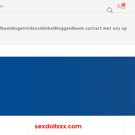
0
99+
fbeeldingen
Videos
Winkel
Bloggen
Neem contact met ons op
sexdollxxx.com