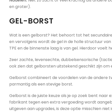
Nadelen:
Niet zo zacht of veerkrachtig als andere b
en groter).
GEL-BORST
Wat is een gelborst? Het behoort tot het secundaire
en vervolgens wordt de gel in de holle structuur van 
TPE en de binnenste laag is van gel. Hierdoor voelt 
Zeer zachte, levensechte, dubbelsensorische (tactiele
ook zien dat gelborsten uitstekend geschikt zijn om
Gelborst combineert de voordelen van de andere twee
parmantig als een stevige borst.
Gelborst is de juiste keuze als je op zoek bent naar
fabrikant tegen een extra vergoeding wordt aangebo
uitgeven aan upgrades, is deze optie misschien niet i