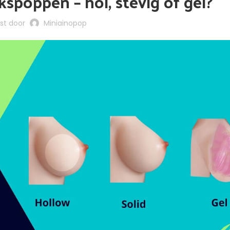
kspoppen – hol, stevig of gel?
st door
Miniainopop