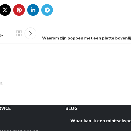
p-
Waarom zijn poppen met een platte bovenlij
n.
VICE
BLOG
Waar kan ik een mini-seksp