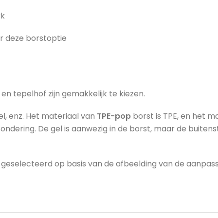
rk
r deze borstoptie
n tepelhof zijn gemakkelijk te kiezen.
el, enz. Het materiaal van
TPE-pop
borst is TPE, en het m
zondering. De gel is aanwezig in de borst, maar de buitenst
 geselecteerd op basis van de afbeelding van de aanpass