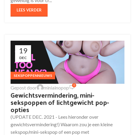
geweldig is voor cr...
LEES VERDER
19
DEC
SEKSPOPPENNIEUWS
0
Gepost door
miniainopop
Gewichtsvermindering, mini-
sekspoppen of lichtgewicht pop-
opties
(UPDATE DEC. 2021 - Lees hieronder over
gewichtsvermindering!) Waarom zou je een kleine
sekspop/mini-sekspop of een pop met