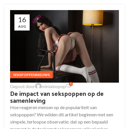
16
AUG
SEKSPOPPENNIEUWS
0
Gepost door
miniainopop
De impact van sekspoppen op de
samenleving
Hoe reageren mensen op de populariteit van
sekspoppen? We wilden dit artikel beginnen met een
simpele, terloopse observatie; dat op een bepaald
moment in de toekomst sekspoppen vrijwel zeker