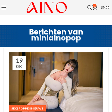
0
$
0.00
Berichten van
miniainopop
19
DEC
SEKSPOPPENNIEUWS