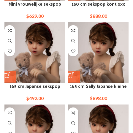
Mini vrouwelijke sekspop
150 cm sekspop kont xxx
van 148 cm Australië
miniatuur echte pop
$
629.00
$
888.00
165 cm Japanse sekspop
165 cm Sally Japanse kleine
met kleine borsten voor
model sec-pop
vrouwen
$
492.00
$
898.00