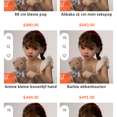
88 cm kleine pop
Alibaba 15 cm mini sekspop
seksspeeltjes voor mannen
seksbuis
$
880.00
$
843.00
Anime kleine bovenlijf hand
Barbie ebbenhouten
Japanse platimum siliocne
porseleinen miniatuur
kleine dol
tiener lupe baby-bh-pop
$
444.00
$
491.00