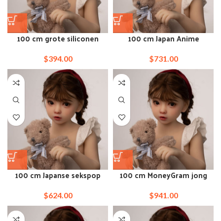
100 cm grote siliconen
100 cm Japan Anime
liefdespop van klein
sekspop Sakura borstgifs
formaat
$
394.00
$
731.00
100 cm Japanse sekspop
100 cm MoneyGram jong
met kleine tieten en engel
uitziende sekspop wordt
geneukt
$
624.00
$
941.00