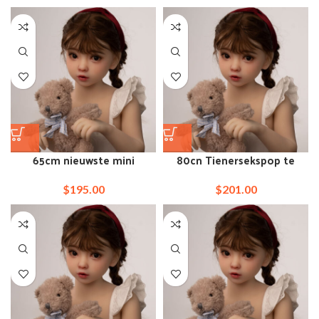
65cm nieuwste mini
80cn Tienersekspop te
roodharige goedkope
koop Tumblr
sekspop
$
195.00
$
201.00