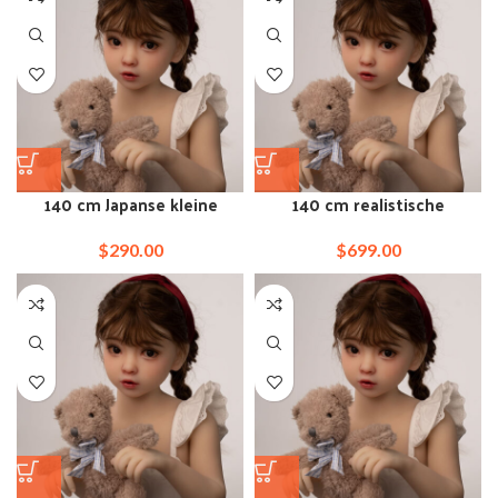
140 cm Japanse kleine
140 cm realistische
Aziatische sekspop met
gebruinde stevige sekspop
platte borst
2015
$
290.00
$
699.00