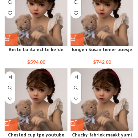
Beste Lolita echte liefde
Jongen Susan tiener poesje
sekspopkleding
jonge kleine Dollfie praten
minipop
$
594.00
$
742.00
Chested cup tpe youtube
Chucky-fabriek maakt yumi