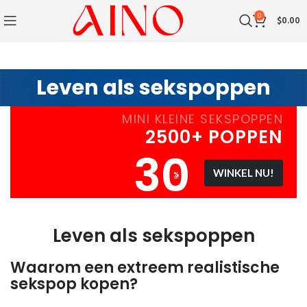
0
$
0.00
Leven als sekspoppen
MINI KLEINE SEKSPOPPEN
2500+ POPPEN
30
WINKEL NU!
%
UIT
Leven als sekspoppen
Waarom een extreem realistische
sekspop kopen?