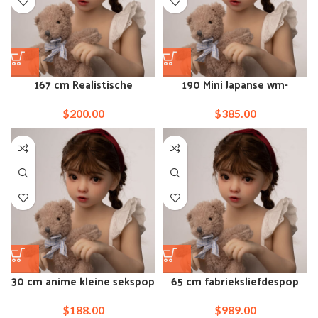
167 cm Realistische
190 Mini Japanse wm-
rondborstige sekspop plat
poppen echte liefde
kopen
$
200.00
$
385.00
30 cm anime kleine sekspop
65 cm fabrieksliefdespop
met platte bovenlijf
siliconen mini-sekspop
$
188.00
$
989.00