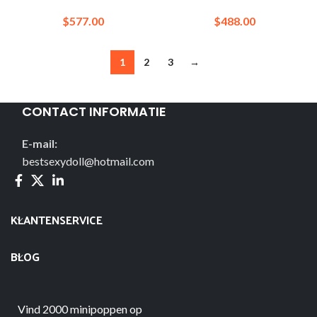
mini anime siliconen net
catdoll lolita mini-seks
beste pop
Japanse pop
$
577.00
$
488.00
1
2
3
→
CONTACT INFORMATIE
E-mail:
bestsexydoll@hotmail.com
KLANTENSERVICE
BLOG
Vind 2000 minipoppen op