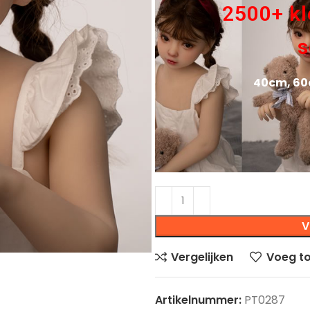
2500+ kl
s
40cm, 60
V
Vergelijken
Voeg to
Artikelnummer:
PT0287