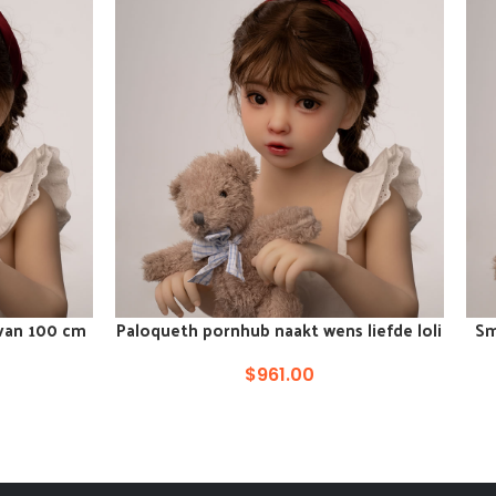
 van 100 cm
Paloqueth pornhub naakt wens liefde loli
Sm
VOEG TOE AAN WINKELKAR
VOE
neuken jonge freaks japan pop
$
961.00