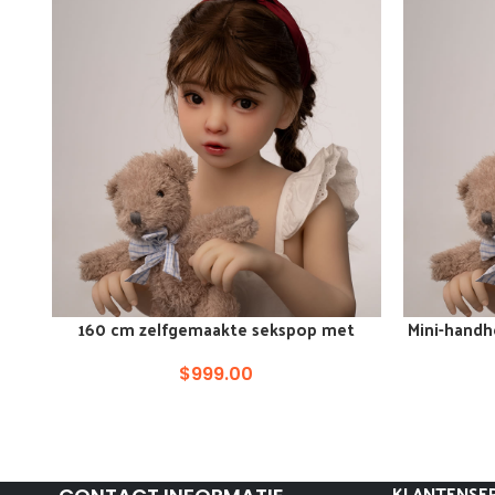
160 cm zelfgemaakte sekspop met
Mini-handh
VOEG TOE AAN WINKELKAR
VOEG TOE A
platte borst Austin Texas
$
999.00
KLANTENSER