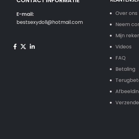
CONTACT INFORMATIE
Over ons
E-mail:
bestsexydoll@hotmail.com
Neem con
Mijn reke
Videos
FAQ
Betaling
Terugbet
Afbeeldi
Verzende