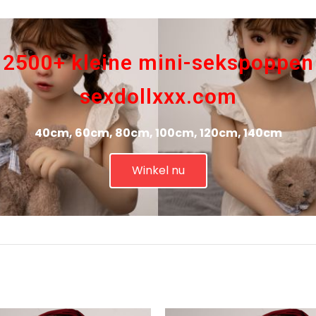
2500+ kleine mini-sekspoppen
sexdollxxx.com
40cm, 60cm, 80cm, 100cm, 120cm, 140cm
Winkel nu