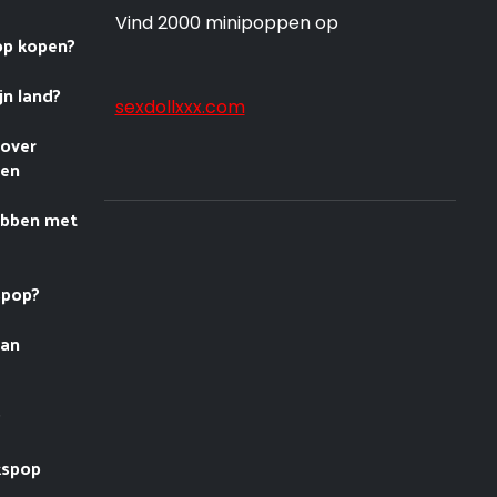
Vind 2000 minipoppen op
op kopen?
jn land?
sexdollxxx.com
 over
nen
ebben met
spop?
van
?
kspop