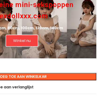
eine mini-sekspoppen
exdollxxx.com
cm, 80cm, 100cm, 120cm, 140cm
Winkel nu
OEG TOE AAN WINKELKAR
e aan verlanglijst