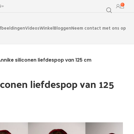
0
99+
fbeeldingen
Videos
Winkel
Bloggen
Neem contact met ons op
Annike siliconen liefdespop van 125 cm
liconen liefdespop van 125