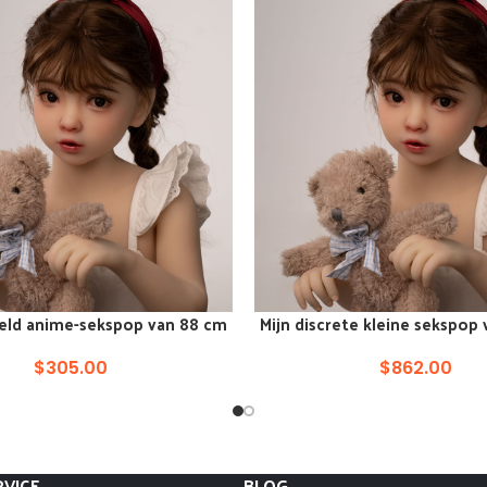
eld anime-sekspop van 88 cm
Mijn discrete kleine sekspop
AN WINKELKAR
VOEG TOE AAN WINKELKAR
voor mannen
$
305.00
$
862.00
VICE
BLOG