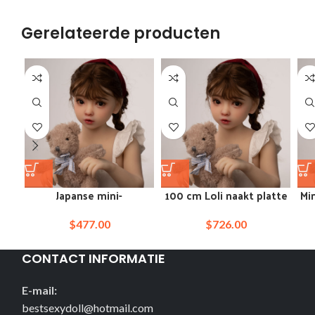
Gerelateerde producten
Japanse mini-
100 cm Loli naakt platte
Mi
tienerliefdespop van 100
borst echte sekspop
m
cm
$
477.00
$
726.00
CONTACT INFORMATIE
E-mail:
bestsexydoll@hotmail.com