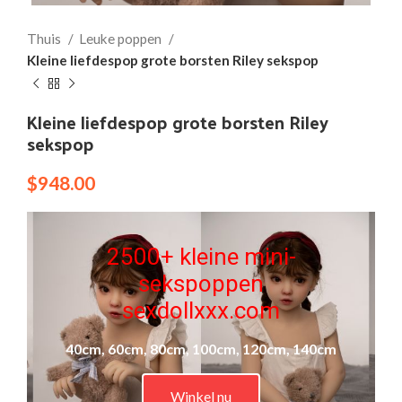
Thuis
Leuke poppen
Kleine liefdespop grote borsten Riley sekspop
Kleine liefdespop grote borsten Riley
sekspop
$
948.00
2500+ kleine mini-
sekspoppen
sexdollxxx.com
40cm, 60cm, 80cm, 100cm, 120cm, 140cm
Winkel nu