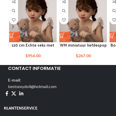
120 cm Echte seks met
WM miniatuur liefdespop
Bor
een kleine Japanse
van 65 cm, siliconen
sekspop
m
$
956.00
$
267.00
CONTACT INFORMATIE
E-mail:
bestsexydoll@hotmail.com
KLANTENSERVICE