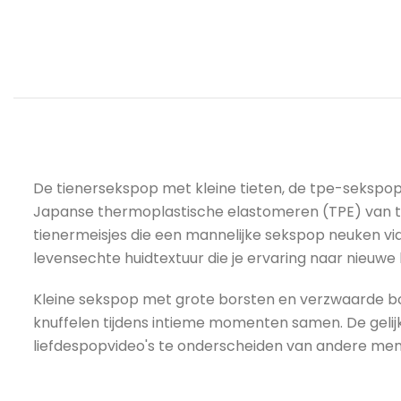
De tienersekspop met kleine tieten, de tpe-sekspo
Japanse thermoplastische elastomeren (TPE) van to
tienermeisjes die een mannelijke sekspop neuken vide
levensechte huidtextuur die je ervaring naar nieuwe
Kleine sekspop met grote borsten en verzwaarde bors
knuffelen tijdens intieme momenten samen. De geli
liefdespopvideo's te onderscheiden van andere mens