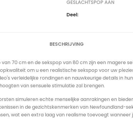
GESLACHTSPOP AAN
Deel:
BESCHRIJVING
p van 70 cm en de sekspop van 80 cm zijn een magere s
pkwaliteit om u een realistische sekspop voor uw plezi
o's verleidelijke rondingen en nauwkeurige details in hun
 hoogten van sensuele stimulatie zal brengen.
ten simuleren echte menselijke aanrakingen en bieden te
jkenissen in de gezichtskenmerken van Newfoundland-sek
en, wat een extra laag van realisme toevoegt wanneer je