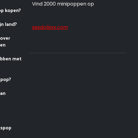
Vind 2000 minipoppen op
op kopen?
jn land?
sexdollxxx.com
 over
nen
ebben met
spop?
van
?
kspop