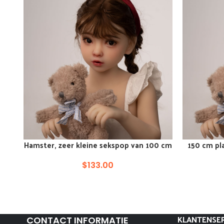
Hamster, zeer kleine sekspop van 100 cm
150 cm pl
VOEG TOE AAN WINKELKAR
VOEG TOE A
$
133.00
KLANTENSER
CONTACT INFORMATIE