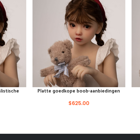
listische
Platte goedkope boob-aanbiedingen
VOEG TOE AAN WINKELKAR
VOE
hentai Japanse kindersekspop
$
625.00