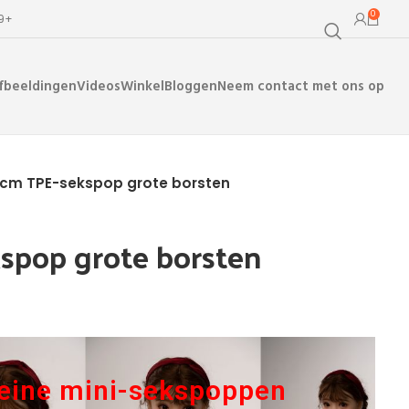
0
99+
fbeeldingen
Videos
Winkel
Bloggen
Neem contact met ons op
 cm TPE-sekspop grote borsten
spop grote borsten
eine mini-sekspoppen