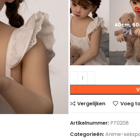
s
40cm, 60
V
Vergelijken
Voeg to
Artikelnummer:
PT0208
Categorieën:
Anime-seksp