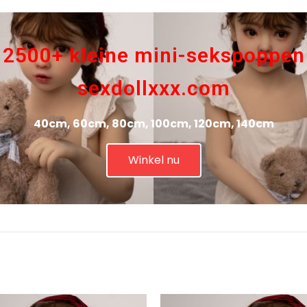
2500+ kleine mini-sekspoppen
sexdollxxx.com
40cm, 60cm, 80cm, 100cm, 120cm, 140cm
Winkel nu