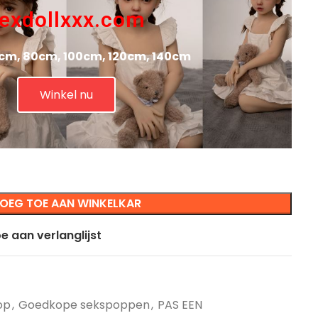
exdollxxx.com
cm, 80cm, 100cm, 120cm, 140cm
Winkel nu
OEG TOE AAN WINKELKAR
e aan verlanglijst
op
,
Goedkope sekspoppen
,
PAS EEN