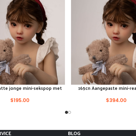
atte jonge mini-sekspop met
165cn Aangepaste mini-rea
AN WINKELKAR
VOEG TOE AAN WINKELKAR
volledig lichaam
sekspop tiener
$
195.00
$
394.00
VICE
BLOG