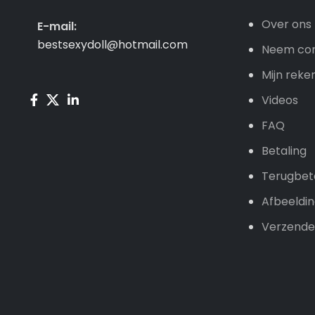
Over ons
E-mail:
bestsexydoll@hotmail.com
Neem con
Mijn reke
Videos
FAQ
Betaling
Terugbet
Afbeeldi
Verzende