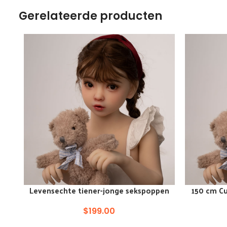
Gerelateerde producten
Levensechte tiener-jonge sekspoppen
150 cm Cu
VOEG TOE AAN WINKELKAR
VOEG TOE A
van 125 cm
$
199.00