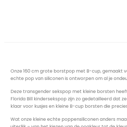
Onze 160 cm grote borstpop met B-cup, gemaakt van r
echte pop van siliconen is ontworpen om al je on
Deze transgender sekspop met kleine borsten heeft e
Florida Bill kindersekspop zijn zo gedetailleerd dat 
klaar voor kusjes en kleine B-cup borsten die preci
Wat onze kleine echte poppensiliconen anders maakt 
uiterlijk – van het kiezen van de oogkleur tot de kle