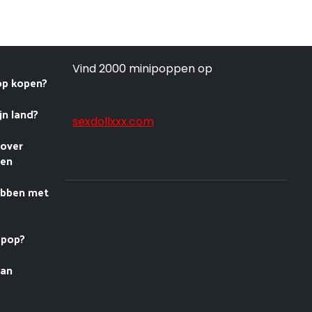
Vind 2000 minipoppen op
op kopen?
jn land?
sexdollxxx.com
 over
nen
ebben met
spop?
van