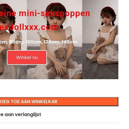
eine mini-sekspoppen
exdollxxx.com
cm, 80cm, 100cm, 120cm, 140cm
Winkel nu
OEG TOE AAN WINKELKAR
e aan verlanglijst