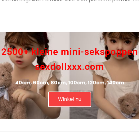
2500+ kleine mini-sekspoppen
sexdollxxx.com
40cm, 60cm, 80cm, 100cm, 120cm, 140cm
Winkel nu