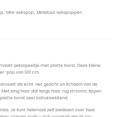
op
,
Mini-sekspop
,
Miniatuur sekspoppen
maakt seksspeeltje met platte borst. Deze kleine
er-pop van 100 cm.
anvoelt als echt. Het gezicht en lichaam van de
n. Met lang haar dat langs haar rug stroomt, lippen
 platte borst zeer indrukwekkend.
ies. Je kunt helemaal zelf beslissen over haar
en, precies zoals u zich voorstelt dat hij zou