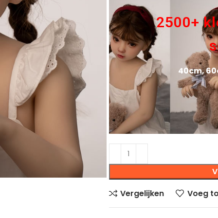
2500+ kl
s
40cm, 60
V
Vergelijken
Voeg to