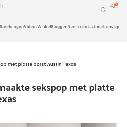
0
99+
fbeeldingen
Videos
Winkel
Bloggen
Neem contact met ons op
op met platte borst Austin Texas
maakte sekspop met platte
exas