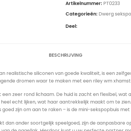
Artikelnummer:
PT0233
Categorieën:
Dwerg seksp
Deel:
BESCHRIJVING
ealistische siliconen van goede kwaliteit, is een zelfge
deugende dromen waar te maken met een riley wm xhamst
en zeer rond lichaam. De huid is zacht en flexibel, wat a
ze heel echt lijken, wat haar aantrekkelijk maakt om te zie
es goed zijn om aan te raken – is de mini-sekspopbuis met
dan ander soortgelijk speelgoed, zijn de aanpasbare opt
ur van de nagellak. Hierdoor kunt u uw perfecte partner mak