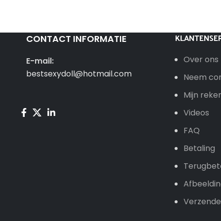
KLANTENSER
CONTACT INFORMATIE
Over ons
E-mail:
bestsexydoll@hotmail.com
Neem con
Mijn reke
Videos
FAQ
Betaling
Terugbet
Afbeeldi
Verzende