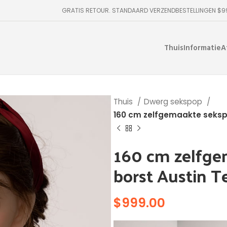
GRATIS RETOUR. STANDAARD VERZENDBESTELLINGEN $
Thuis
Informatie
A
Thuis
Dwerg sekspop
160 cm zelfgemaakte seksp
160 cm zelfge
borst Austin T
$
999.00