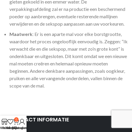
gieten gekoeld in een emmer water. De
verpakkingsafdeling zal er na productie een beschermend
poeder op aanbrengen, eventuele resterende mallijnen
verwijderen en de sekspop aanpassen aan uw voorkeuren.
Maatwerk
: Er is een aparte mal voor elke borstgrootte,
waardoor het proces ongelooflijk eenvoudig is. Zeggen: “Ik
verwacht die en die sekspop, maar met zo’n grote kont” is
ondenkbaar en uitgesloten. Dit komt omdat we een nieuwe
mal moeten creëren en helemaal opnieuw moeten
beginnen. Andere denkbare aanpassingen, zoals oogkleur,
pruiken en alle vervangende onderdelen, vallen binnen de
scope van de mal.
CONTACT INFORMATIE
0
Winkel
Verlanglijst
Winkelwagen
Mijn rekening