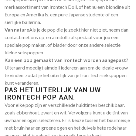
merkassortiment van Irontech Doll, of het nu een blondine uit
Europa en Amerika is, een pure Japanse studente of een
sierlijke ballerina.
Van nature
Als je de pop die je zoekt hier niet ziet, neem dan
contact met ons op, en aimdoll zal speciaal voor jou een
speciale pop maken, of blader door onze andere selectie
kleine sekspoppen.
Kan een pop gemaakt van Irontech worden aangepast?
Uiteraard moedigt aimdoll iedereen aan om de ideale vrouw
te vinden, zodat je het uiterlijk van je Iron Tech-sekspoppen
kunt veranderen.
PAS HET UITERLIJK VAN UW
IRONTECH POP AAN.​
Voor elke pop zijn er verschillende huidtinten beschikbaar.
zoals ebbenhout, zwart en wit. Vervolgens kunt u de tint van
uw haar en ogen selecteren. Er is keuze tussen het buurmeisje
met bruin haar en groene ogen en het duivels hete rode haar
en ogen. Het is geheel aan jou welk type je kiest.