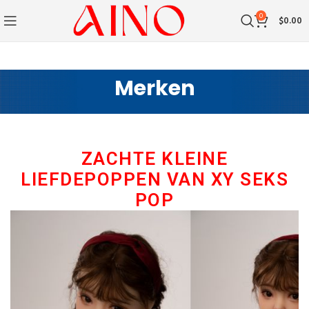
0
$
0.00
Merken
ZACHTE KLEINE
LIEFDEPOPPEN VAN XY SEKS
POP