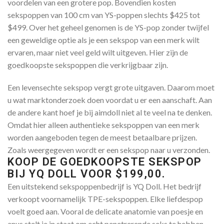
voordelen van een grotere pop. Bovendien kosten
sekspoppen van 100 cm van YS-poppen slechts $425 tot
$499. Over het geheel genomen is de YS-pop zonder twijfel
een geweldige optie als je een sekspop van een merk wilt
ervaren, maar niet veel geld wilt uitgeven. Hier zijn de
goedkoopste sekspoppen die verkrijgbaar zijn.
Een levensechte sekspop vergt grote uitgaven. Daarom moet
u wat marktonderzoek doen voordat u er een aanschaft. Aan
de andere kant hoef je bij aimdoll niet al te veel na te denken.
Omdat hier alleen authentieke sekspoppen van een merk
worden aangeboden tegen de meest betaalbare prijzen.
Zoals weergegeven wordt er een sekspop naar u verzonden.
KOOP DE GOEDKOOPSTE SEKSPOP
BIJ YQ DOLL VOOR $199,00.
Een uitstekend sekspoppenbedrijf is YQ Doll. Het bedrijf
verkoopt voornamelijk TPE-sekspoppen. Elke liefdespop
voelt goed aan. Vooral de delicate anatomie van poesje en
anus stelt je in staat om echt penetrerende seks te hebben.