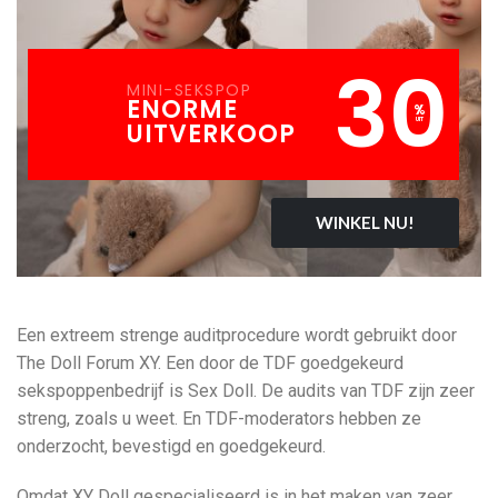
30
MINI-SEKSPOP
ENORME
%
UIT
UITVERKOOP
WINKEL NU!
Een extreem strenge auditprocedure wordt gebruikt door
The Doll Forum XY. Een door de TDF goedgekeurd
sekspoppenbedrijf is Sex Doll. De audits van TDF zijn zeer
streng, zoals u weet. En TDF-moderators hebben ze
onderzocht, bevestigd en goedgekeurd.
Omdat XY Doll gespecialiseerd is in het maken van zeer